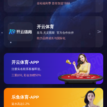
低温彩漂粉
记录总数：53 | 页数：4/5
地区产品
华体会体育（中国）
|
公司简介
|
产品中心
|