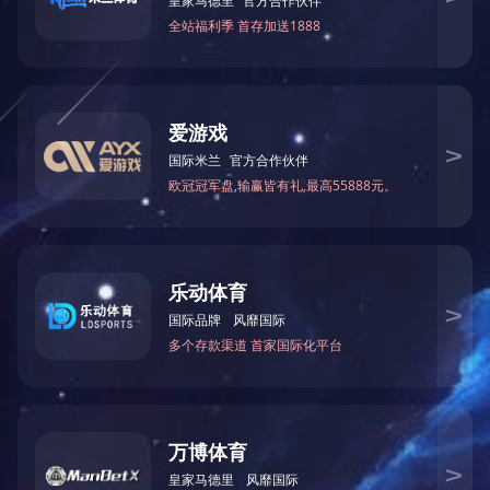
洗涤耗材
去渍3号
联系我们
联系热线：
15825278628
联系热线：
18988286467
联系人：
雷先生
网址：
/
公司地址：
地址：昆明市官渡区云秀路
宝澜宛18栋2号
强力洗衣粉
氯漂粉