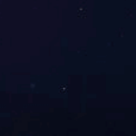
誉。使公司“绿洲”品牌
+ 查看更多
销售高质量的干洗、水洗
等。
TI系列脱水机
开工大吉！一起犇向新征程！
新的一年 让我们一起铆足干劲 牛气轰