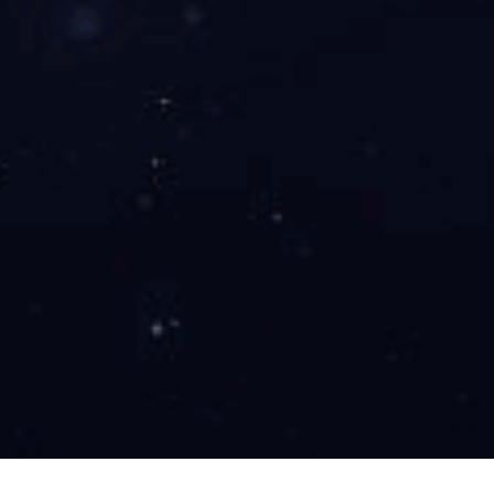
轰向前冲，一起变得更牛！
F
公司新闻
+ 更多
AQ
相关知识
绿洲洗涤说说如何为企业搭配合适
洗衣房设备在很多工业行业都需要使
用，而且越是严谨的工业行业对这些设
备要求就越是严....
FD)
日常生活中，如何保持工业洗衣机
长期未清洗的工业洗衣机，会发生霉
菌，甚至会引发缓慢荨麻疹。工业洗衣
机**脏的当地....
工业洗衣机洗涤过程
工业洗衣机的质量控
水洗设备的厂房规划摆放要求绿洲
工业洗衣机电机保养
水洗设备专业用于酒店、宾馆、水洗
各种类型的工业洗衣
厂、洗衣房、医院、工厂等等地方洗刷