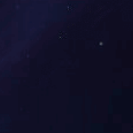
部分用户使用水洗设备遇到故障时
总认为是个小毛病，说不定就挺挺
过去了，同时由于欠缺相应的检修
养的技术，所以久而之出现连带的
+查看详情
响及反应，让小毛病成为....
公司简介
/ ABOUT US
华体会体育官方网站
成立于2003年，是云南
的“通过ＩＳＯ９００１国
业协会会员单位”“中国轻
会科技质量部成员单位”“
品质量供货合格达标单位
业”“中国洗衣行业十大知