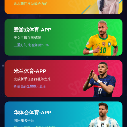
P120DQ干洗机
相关资讯
多溶剂干洗机——远离潮湿的现象
竖置式干洗机--精益求精
采购：竖置式干洗机
*
联系人：
*
手机号码：
*
电子邮件：
意向描述：