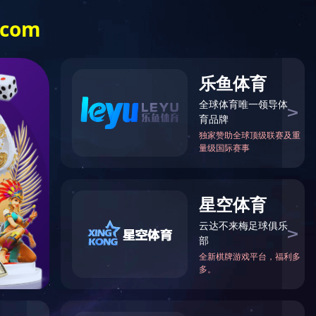
低温彩漂粉 (1)
TI系列脱水机 (2)
(2)
特胶脱灰剂 (5)
去胶去漆剂 (2)
昆明华体会体育官方网站 (1)
星空体育在线官网
|
爱游戏体育网页
版登录
|
开云球赛_开云球赛中国有限
公司
|
开云体育
|
世界杯官方网站
|
安
博·体育
|
开云体育
|
开云体育
|
开云体
育
|
1 个,共 1 页
华体会体育（中国）
1
末页