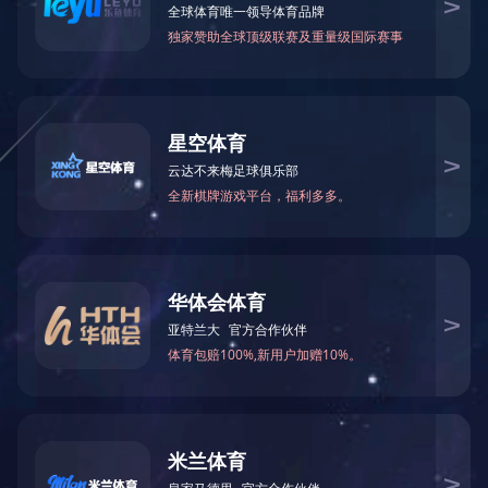
体育
|
世界杯官方网站
|
安博·体育
|
开云体育
|
开云体育
|
开云体育
|