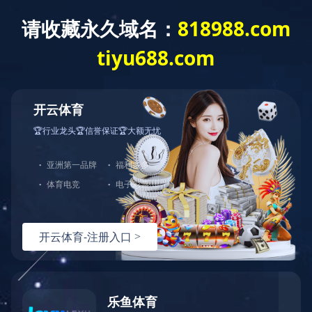
标签:
昆明水洗设备 (1)
云南水洗设备 (1)
昆明干洗设备 (138)
云南干洗设
石油溶剂 (1)
石油机 (1)
烫台机 (1)
XGP卧式洗衣机 (2)
生物质
蛋白血渍去除剂 (1)
快速衣物脱水机 (4)
全自动变频水洗脱干机 (1)
华体会体育官方网站 (1)
洗脱烘一体机 (1)
干洗机 (1)
熨平设备 (1
石油溶剂
[新闻]
特胶脱灰剂,环保更有魅力
特胶脱灰剂浸灰过的裸皮之所以处在胀大状况。胶原纤维中吸附或充溢着很多的水
相关标签:
圆珠笔油去除剂
石油溶剂
去胶去漆剂
特胶脱灰剂
星空体育在线官网
|
爱游戏体育网页版登录
|
开云球赛_开云球赛中国有限公司
|
开云