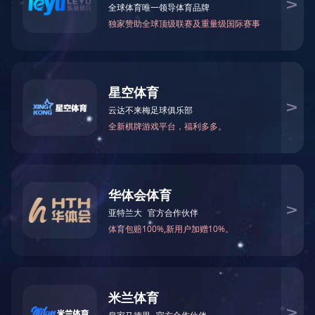
相关标签:
电脑自动烘干机
全封闭干洗机
工作服专用干洗机
熨平机
[新闻]
干洗机——解放您的双收
干洗机的构成也是很简单的，一般是由洗涤系统、过滤系统、烘干系统以及蒸馏设
将衣物进行烘干，使这些衣物能在*短的时间内就可以拿过来使用
相关标签:
熨平机
烘干机
洗衣机
干洗机
[新闻]
熨平机，让您的衣服整洁起来
将要熨烫的衣物经过此熨平设备进行处理之后，会呈现出不一样的效果，衣物不再
相关标签:
烘干机
熨平设备
水洗机
熨平机
星空体育在线官网
|
爱游戏体育网页版登录
|
开云球赛_开云球赛中国有限公司
|
开云
体育
|
世界杯官方网站
|
安博·体育
|
开云体育
|
开云体育
|
开云体育
|