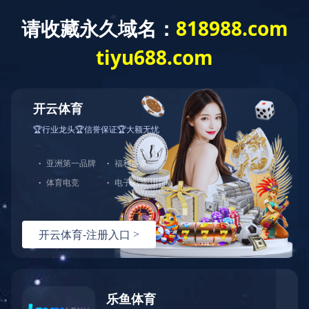
标签:
昆明水洗设备 (1)
云南水洗设备 (1)
昆明干洗设备 (138)
云南干洗设
石油溶剂 (1)
石油机 (1)
烫台机 (1)
XGP卧式洗衣机 (2)
生物质
蛋白血渍去除剂 (1)
快速衣物脱水机 (4)
全自动变频水洗脱干机 (1)
华体会体育官方网站 (1)
洗脱烘一体机 (1)
干洗机 (1)
熨平设备 (1
熨平机
[新闻]
熨平机,手下的春天
熨平机主要部件一般是单个、两个辊（现代的烫平机可能含有三个辊）盛行的熨平
相关标签:
石油机
烫台机
快速衣物脱水机
熨平机
[新闻]
熨平机带来不一样的感受
熨平机主要部件通常是单个、两个辊（现代的烫平机也许富含三个辊）辊通过手摇