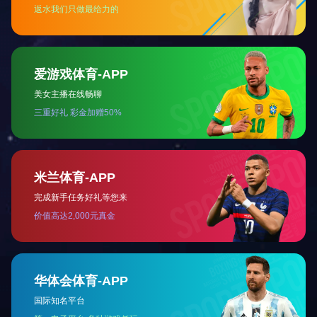
竖置式干洗机
相关资讯
采购：P120DQ干洗机
*
联系人：
*
手机号码：
*
电子邮件：
意向描述：
验证码：