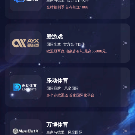
洗涤耗材
联系我们
产品详情
联系热线：
15825278628
联系热线：
18988286467
P120DQ干洗机
在我们现在的
联系人：
雷先生
能、烘干回收功能，在功能上很齐
网址：
/
及全自动干洗机等等不同的效果，
公司地址：
地址：昆明市官渡区云秀路
清理，但是需要注意的就是不要连
宝澜宛18栋2号
P120DQ干洗机主要的特点，
局自己的实际应用标准来进行，使
能可靠，经济实用，在工作的时候
质上更优越，具有耐压、抗磨损以