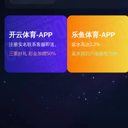
地址：昆明市官渡区云秀路
宝澜宛18栋2号
值此
节日
幸福
下一
节能吗
此文
相