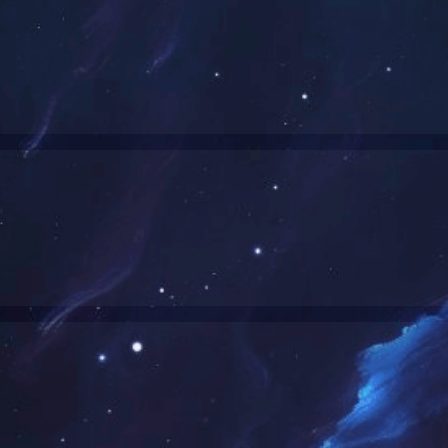
置：
华体会体育（中国）
》
新闻中心
》
行业动态
》
辞牛迎虎 恭贺新春
辞牛迎虎 恭贺新春
文章出处：华体会体育官方网站
责任编辑：辞牛迎虎 恭贺新春
人气：1516