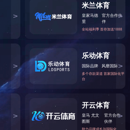
发表时间：2022-01-25