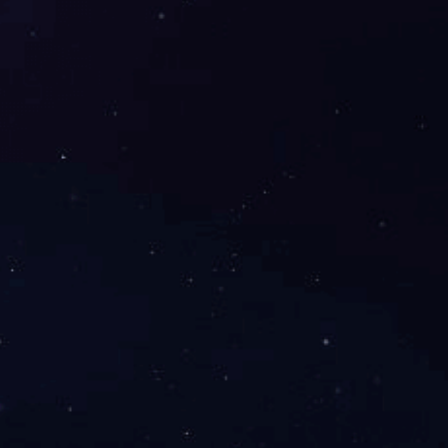
上一篇：
工业洗衣机的操作方
如何给洗衣房配套华体会体育官方网站
2022，您好，新年新气象，世界无冠状