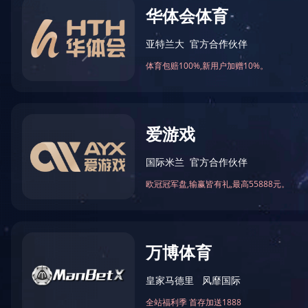
新闻中心
当前位
相关知识
行业动态
公司新闻
联系我们
联系热线：
15825278628
联系热线：
18988286467
联系人：
雷先生
网址：
/
公司地址：