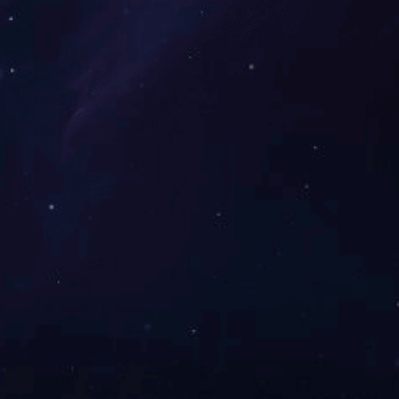
花好月圆日，迎来中秋节，
明月寄相思，人人盼团圆。
在这个美好的团圆节日里，
祝福送给所有人，
祝大家中秋节快乐！
篇：
大家该如何正确使用酒店布草工业洗衣机呢？
涤技术息息相关
关键字：
昆明干洗设备
云南干洗设备
关新闻
三八女神节，致最美的你
怎么准确的养护运用不锈钢工业洗衣机
辞牛迎虎 恭贺新春
工业洗衣机比普通洗衣机更节能吗？
荐产品