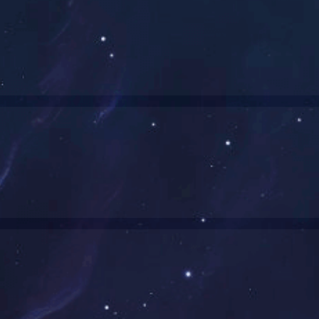
置：
华体会体育（中国）
》
新闻中心
》
行业动态
》
​中秋佳节，祝你中秋节快乐！
​中秋佳节，祝你中秋节快乐
文章出处：华体会体育官方网站
责任编辑：​中秋佳节，祝你中秋节快乐！
人气：