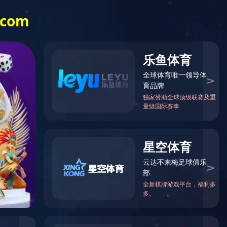
价信息!
关于我们
联系我们
站点地图
服务热线
15825278628
联系我们