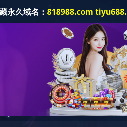
您有
1
条新询
品中心
新闻中心
招商加盟
媒体报道
价格表
设备
昆明干洗设备
云南干洗设备