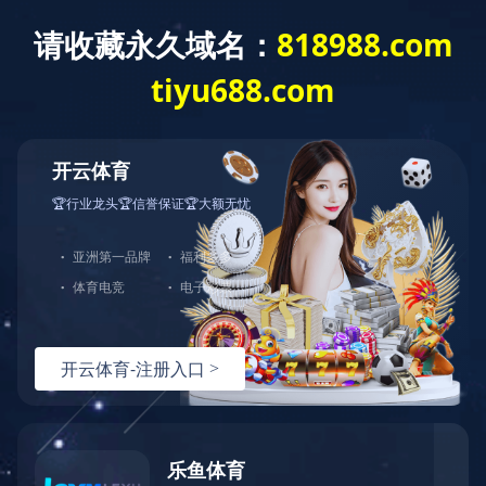
欢迎来到华体会体育官方网站！
华体会体育（中
公司简介
产品中心
新闻中心
招
大家还感兴趣的：
昆明水洗设备
云南水洗设备
昆明干洗设备
云南干洗设备
国）