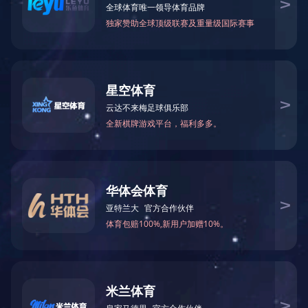
媒体中心
当前位置：
华体会体育（中国）
》
媒体报
常见问题
记录总数：0 | 页数：1/0
客户见证
联系我们
联系热线：
15825278628
联系热线：
18988286467
联系人：
雷先生
网址：
/
公司地址：
地址：昆明市官渡区云秀路
宝澜宛18栋2号