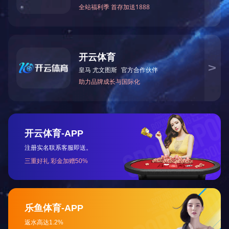
下一个：
工作服专用干洗机
标签：
隔离式干洗机
单件隔离干洗机