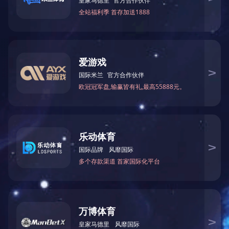
洗涤耗材
联系我们
产品详情
联系热线：
15825278628
联系热线：
18988286467
多溶剂干洗机
采用的都是优
联系人：
雷先生
经久耐用已经是完全的成为多溶剂干
网址：
/
原件，确保机器长时间的无故障运
公司地址：
地址：昆明市官渡区云秀路
离式干洗机等等不同的类型。在结
宝澜宛18栋2号
多溶剂干洗机轻松实现洗涤、烘
很强大，这样更加的方便平时的使
己需要选择不同的过滤，让您真正感
候更方便。方便快捷、放心省心，