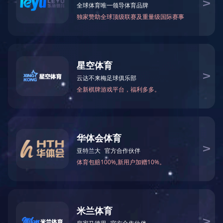
体育
|
世界杯官方网站
|
安博·体育
|
开云体育
|
开云体育
|
开云体育
|