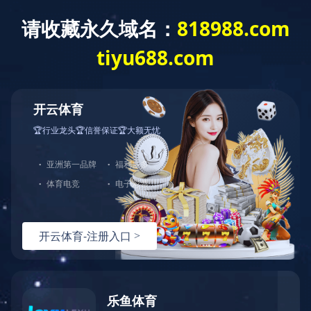
欢迎来到华体会体育官方网站！
华体会体育（中
公司简介
产品中心
新闻中心
招
大家还感兴趣的：
昆明水洗设备
云南水洗设备
昆明干洗设备
云南干洗设备
国）