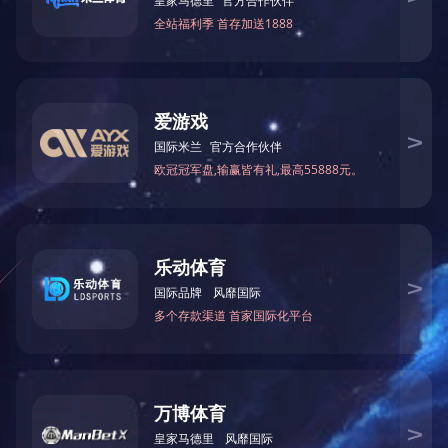
洗涤耗材
乳化剂
联系我们
联系热线：
15825278628
联系热线：
18988286467
联系人：
雷先生
网址：
/
公司地址：
地址：昆明市官渡区云秀路
宝澜宛18栋2号
去渍12号
去渍4号