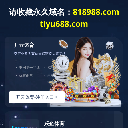
欢迎来到华体会体育官方网站！
华体会体育（中
公司简介
产品中心
新闻中心
大家还感兴趣的：
昆明水洗设备
云南水洗设备
昆明干洗设备
云南干洗设备
国）