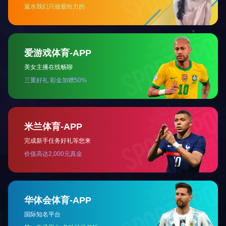
相关资讯
采购：石油溶剂
*
联系人：
*
手机号码：
*
电子邮件：
意向描述：
验证码：
地区产品
华体会体育（中国）
|
公司简介
|
产品中心
|