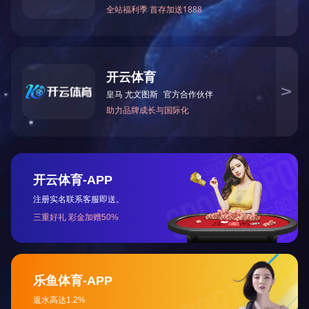
下一个：
氧漂水
标签：
相关产品