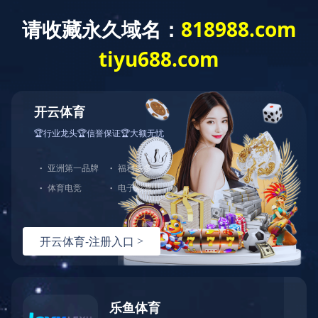
欢迎来到华体会体育官方网站！
华体会体育（中
公司简介
产品中心
新闻中心
大家还感兴趣的：
昆明水洗设备
云南水洗设备
昆明干洗设备
云南干洗设备
国）