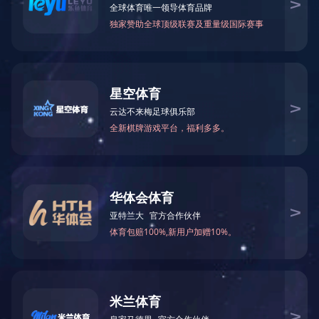
产品中心
当前位置：
华体会体育（中国）
》
产品中
华体会体育官方网站
脱水机
折叠机
熨平机
脱脂机
水洗机
石油机
烘干机
干洗机
辅助机器