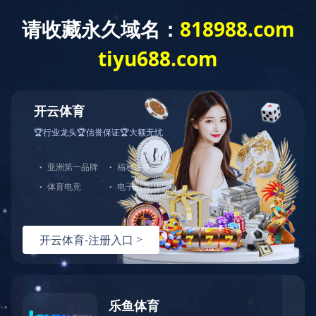
欢迎来到华体会体育官方网站！
华体会体育（中
公司简介
产品中心
新闻中心
大家还感兴趣的：
昆明水洗设备
云南水洗设备
昆明干洗设备
云南干洗设备
国）