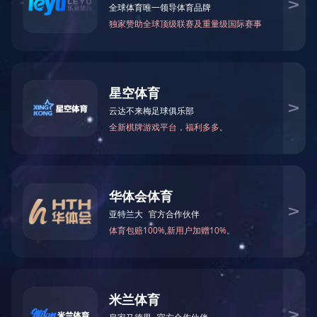
新闻中心
当前位置：
华体会体育（中国）
》
新闻中
相关知识
工业洗衣机洗涤过程的一些重要事
行业动态
面因素的影响，要保证其洗涤效果需要“
公司新闻
联系我们
干洗机内水分对衣物的影响
干洗机内适量的水分，对去除水溶性污
联系热线：
15825278628
联系热线：
18988286467
联系人：
雷先生
工业洗衣机节水电技巧和异味处理
网址：
/
公司地址：
工业洗衣机洗衣时，水位定得太高，布