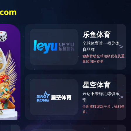
低温彩漂粉 (1)
TI系列脱水机 (2)
(2)
特胶脱灰剂 (5)
去胶去漆剂 (2)
昆明华体会体育官方网站 (1)
星空体育在线官网
|
爱游戏体育网页
版登录
|
开云球赛_开云球赛中国有限
公司
|
开云体育
|
世界杯官方网站
|
安
博·体育
|
开云体育
|
开云体育
|
开云体
育
|
1 个,共 1 页
华体会体育（中国）
1
末页