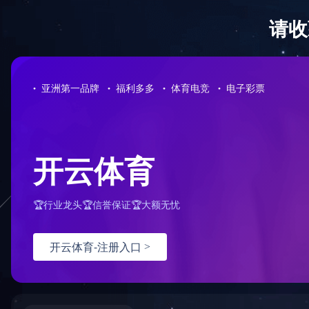
标签:
昆明水洗设备 (1)
云南水洗设备 (1)
石油溶剂 (1)
石油机 (1)
烫台机 (
蛋白血渍去除剂 (1)
快速衣物脱水机 
华体会体育官方网站 (1)
洗脱烘一体机
全封闭全自动干洗机
[产品]
豪华型全封闭全自动干洗机
豪华型全封闭全自动干在整个的内部设置上采
相关标签:
全封闭式干洗机
全封闭石油干